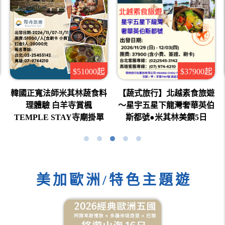
$51000起
$37900起
韓國正寬法師米其林蔬食料
【蔬式旅行】北越素食旅遊
理體驗 白羊寺賞楓
～星宇五星下龍灣奢華英伯
TEMPLE STAY寺廟掛單
斯都號●米其林美饌5日
美加歐洲/特色主題遊