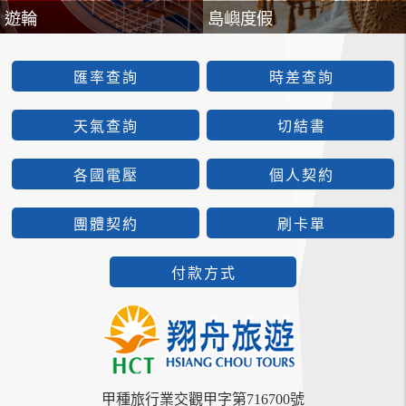
遊輪
島嶼度假
匯率查詢
時差查詢
天氣查詢
切結書
各國電壓
個人契約
團體契約
刷卡單
付款方式
甲種旅行業交觀甲字第716700號