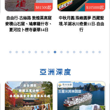
$81500起
$105000起
自由行-古絲路 敦煌莫高窟
中秋月圓.珠峰圓夢 西藏聖
麥積山石窟、鳩摩羅什寺、
境.羊湖冰川奇景11日-自由
夏河拉卜楞寺豪華14日
行
亞洲深度