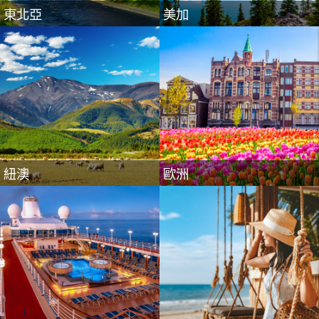
東北亞
美加
遊輪
島嶼度假
紐澳
歐洲