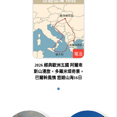
電洽
2026 經典歐洲五國 阿爾卑
斯山漫旅 × 多羅米堤奇景 ×
巴爾幹風情 悠遊山海16日