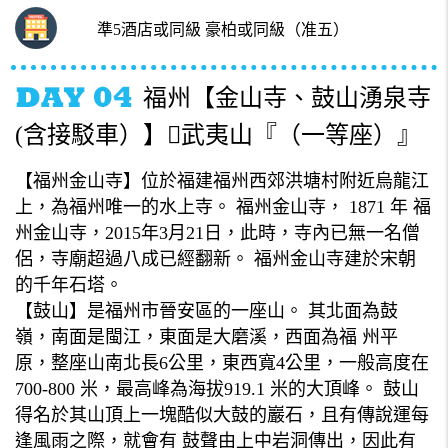
準5酒店或同級 豪柏或同級（准五）
福州【金山寺、鼓山湧泉寺
(含接駁車）】武夷山『（一等座）』
【福州金山寺】位於福建福州西郊洪塘村附近烏龍江
上，為福州唯一的水上寺。 福州金山寺， 1871 年 福
州金山寺，2015年3月21日，此時，寺內已無一名僧
侶，寺廟超過八成已經翻新。 福州金山寺建於宋朝
的千年石塔。
【鼓山】是福州市晉安區的一座山。 其北面為鼓
嶺，南面是閩江，東面是大磨溪，西面為福 州平
原，整座山南北長6公里，東西寬4公里，一般高度在
700-800 米，最高峰為海拔919.1 米的大頂峰。 鼓山
得名於其山頂上一塊酷似大鼓的巖石，且有傳說運每
逢風雨之際，就會有 鼓聲由上中岩洞傳出，因此有