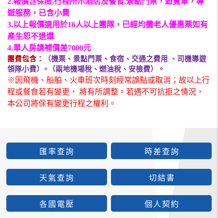
2.報價含保險,
行程所示酒店及
餐食
,
景點門票，遊覽車，導
遊服務，已含小費
3.以上報
價適用於
16
人以上團隊，已經均攤老人優惠票如有
產生恕不退還
4.單人房請補價差7000元
團費包含：
（機票、景點門票、食宿、交通之費用
、司機導遊
領隊小費）
+
（兩地機場稅、燃油稅、安檢費）
。
※因飛機、船舶、火車班次時刻經常誤點或取消；故以上行
程或餐食若有變更， 將有所調整。若遇不可抗拒之情況，
本公司將保有變更行程之權利。
匯率查詢
時差查詢
天氣查詢
切結書
各國電壓
個人契約