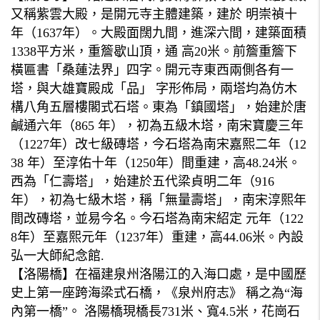
又稱紫雲大殿，是開元寺主體建築，建於 明崇禎十
年（1637年）。大殿面闊九間，進深六間，建築面積
1338平方米，重簷歇山頂，通 高20米。前簷重簷下
橫匾書「桑蓮法界」四字。開元寺東西兩側各有一
塔，與大雄寶殿成「品」 字形佈局，兩塔均為仿木
構八角五層樓閣式石塔。東為「鎮國塔」，始建於唐
鹹通六年（865 年），初為五級木塔，南宋寶慶三年
（1227年）改七級磚塔，今石塔為南宋嘉熙二年（12
38 年）至淳佑十年（1250年）間重建，高48.24米。
西為「仁壽塔」，始建於五代梁貞明二年（916
年），初為七級木塔，稱「無量壽塔」，南宋淳熙年
間改磚塔，並易今名。今石塔為南宋紹定 元年（122
8年）至嘉熙元年（1237年）重建，高44.06米。內設
弘一大師紀念館.
【洛陽橋】在福建泉州洛陽江的入海口處，是中國歷
史上第一座跨海梁式石橋，《泉州府志》 稱之為“海
內第一橋”。 洛陽橋現橋長731米、寬4.5米，花崗石