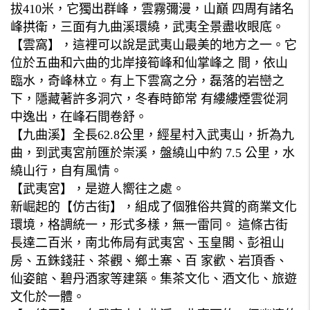
拔410米，它獨出群峰，雲霧彌漫，山巔 四周有諸名
峰拱衛，三面有九曲溪環繞，武夷全景盡收眼底。
【雲窩】，這裡可以說是武夷山最美的地方之一。它
位於五曲和六曲的北岸接筍峰和仙掌峰之 間，依山
臨水，奇峰林立。有上下雲窩之分，磊落的岩巒之
下，隱藏著許多洞穴，冬春時節常 有縷縷煙雲從洞
中逸出，在峰石間卷舒。
【九曲溪】全長62.8公里，經星村入武夷山，折為九
曲，到武夷宮前匯於崇溪，盤繞山中約 7.5 公里，水
繞山行，自有風情。
【武夷宮】，是遊人嚮往之處。
新崛起的【仿古街】，組成了個雅俗共賞的商業文化
環境，格調統一，形式多樣，無一雷同。 這條古街
長達二百米，南北佈局有武夷宮、玉皇閣、彭祖山
房、五銖錢莊、茶觀、鄉土寨、百 家歡、岩頂香、
仙姿館、碧丹酒家等建築。集茶文化、酒文化、旅遊
文化於一體。