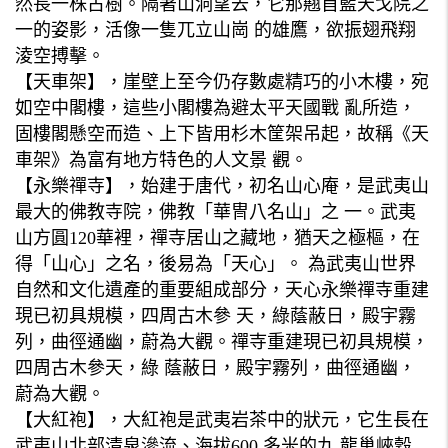
然長一株古樹。隔著山洞望去，它那翹首藍天戈院之
一的姿影，活像一隻兀立山崗 的雄鷹，欲振翅飛翔
淩空搏擊。
【天車架】，崖壁上至今仍存數處精巧的小木樓，宛
如空中閣樓，這些小閣樓為避太平天國戰 亂所造，
固樓閣懸空而造、上下皆用杉木筐架吊起，故稱《天
車架》為富有地方特色的人文景 觀。
【永樂禪寺】，始建于唐代，初名山心庵，是武夷山
最大的佛教寺院，佛教「華冑八名山」之 一。武夷
山方圓120華裡，禪寺居山之藏地，猶天之極樞，在
得「山心」之名，後易為「天心」。 為武夷山世界
自然和文化遺產的重要組成部分，天心永樂禪寺重建
現已初具規模，四周古木參 天，綠蔭蔽日，殿宇霧
列，曲徑通幽，蔚為大觀。禪寺重建現已初具規模，
四周古木參天，綠 蔭蔽日，殿宇霧列，曲徑通幽，
蔚為大觀。
【大紅袍】，大紅袍是武夷岩茶中的狀元，它生長在
武夷山北部清泉滲流、海拔600 多米的九 龍巢峽穀