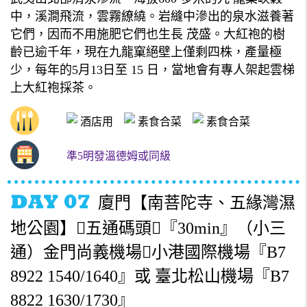
中，溪澗飛流，雲霧繚繞。岩縫中滲出的泉水滋養著
它們，因而不用施肥它們也生長 茂盛。大紅袍的樹
齡已逾千年，現在九龍窠絕壁上僅剩四株，產量極
少，每年的5月13日至 15 日，當地會有專人架起雲梯
上大紅袍採茶。
酒店用
素食合菜
素食合菜
準5明發溫德姆或同級
廈門【南菩陀寺、五緣灣濕
地公園】五通碼頭『30min』（小三
通）金門尚義機場小港國際機場『B7
8922 1540/1640』或 臺北松山機場『B7
8822 1630/1730』