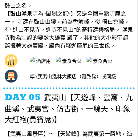
鼓山之名。
【鼓山湧泉寺為“閩剎之冠”】又是全國重點寺廟之
一。 寺建在鼓山山腰，前為香爐峰，後 倚白雲峰，
有“進山不見寺，進寺不見山”的奇特建築格局。 湧泉
寺較為壯觀的要數大雄寶 殿了，其他的大小殿宇都
簇擁著大雄寶殿，殿內有釋迦摩尼的三世像。
酒店用
素食合菜
素食合菜
準5武夷山泓林大飯店（雅致房）或同級
武夷山【天遊峰、雲窩、九
曲溪、武夷宮、仿古街、一線天、印象
大紅袍(貴賓席)】
【武夷山風景區】～【天遊峰】為武夷第一勝地，海