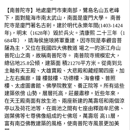
【南普陀寺】地處廈門市東南部，鷺島名山五老峰
下，面對龍海市南太武山，南面是廈門大學。 南普
陀寺是廈門著名古剎。建於明代永樂年間(1403-1424
年)，明末（1628年）毀於兵火。清康熙 二十三年（1
684年），靖海侯施琅將軍重建，因寺院是奉觀音菩
薩為主，又位在我國四大佛教道 場之一的浙江舟山
普陀山之南，故稱南普陀寺。 南普院寺規模宏大，
總佔地25.8公傾，建築面 積21270平方米。從南到北
主軸有天王殿、大雄寶殿、大悲殿和藏經閣四座，加
上左右廡廊，鐘 樓鼓樓、功德樓、海會樓、普照
樓、太虛圖書館、佛學院教室、養正院等。所有這些
建築依傍 山勢，層層托高，莊嚴肅穆。近些年來，
在天王殿南面有放生池、兩座新建的萬壽塔和兩個涼
亭以及荷花池等，在兩池之間有七座由釋迦牟尼佛、
迦葉佛等七尊佛像組成的七佛塔，萬壽塔 高11層，
富有南亞佛教建築的風格，使南普陀寺風景更加美