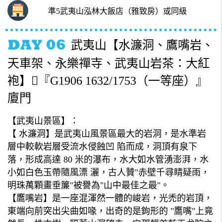
準5武夷山泓林大飯店（雅致房）或同級
武夷山【水濂洞、鷹嘴岩、
天車架、永樂禪寺、武夷山岩茶：大紅
袍】『G1906 1632/1753（一等座）』
廈門
【武夷山景區】：
【 水濂洞】是武夷山風景區最大的岩洞，是水準岩
層中較軟岩層受流水侵蝕凹 陷而成，洞頂有泉下
落，形成高達 80 米的瀑布，水大如水管湧澎湃，水
小如白色玉帶隨風漂 灑，古人贊"赤壁千尋睛疑雨，
明珠萬顆畫垂簾"被譽為"山中最佳之最"。
【鷹嘴岩】是一座混渾然一體的峻岩，光禿的岩頂，
東端向前突出尖曲如喙，出奇的是鉤形的 "鷹嘴"上竟