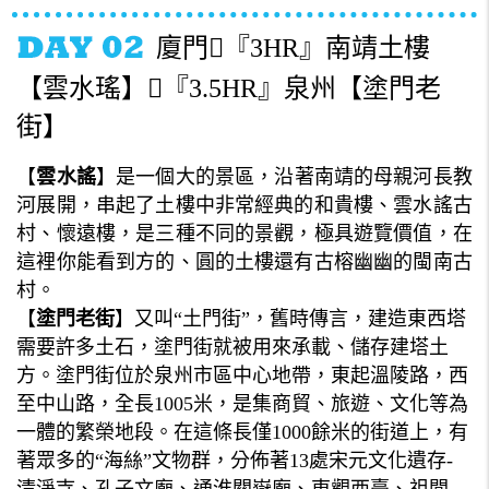
廈門『3HR』南靖土樓
【雲水瑤】『3.5HR』泉州【塗門老
街】
【
雲水謠
】是一個大的景區，沿著南靖的母親河長教
河展開，串起了土樓中非常經典的和貴樓、雲水謠古
村、懷遠樓，是三種不同的景觀，極具遊覽價值，在
這裡你能看到方的、圓的土樓還有古榕幽幽的閩南古
村。
【
塗門老街
】又叫“土門街”，舊時傳言，建造東西塔
需要許多土石，塗門街就被用來承載、儲存建塔土
方。塗門街位於泉州市區中心地帶，東起溫陵路，西
至中山路，全長1005米，是集商貿、旅遊、文化等為
一體的繁榮地段。在這條長僅1000餘米的街道上，有
著眾多的“海絲”文物群，分佈著13處宋元文化遺存-