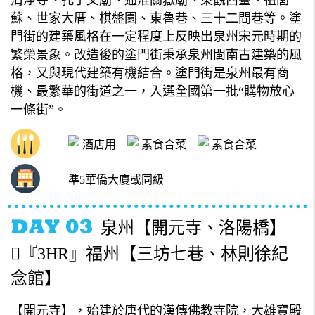
清淨寺、孔子文廟、通淮關嶽廟、東觀西臺、祖閭
蘇、世家大厝、棋盤園、東魯巷、三十二間巷等。塗
門街的建築風格在一定程度上反映出泉州宋元時期的
繁榮景象。改造後的塗門街秉承泉州閩南古建築的風
格，又與現代建築有機結合。塗門街是泉州最有商
機、最繁華的街道之一，入選全國第一批“購物放心
一條街”。
酒店用
素食合菜
素食合菜
準5華僑大廈或同級
泉州【開元寺、洛陽橋】
『3HR』福州【三坊七巷、林則徐紀
念館】
【開元寺】，始建於唐代的漢傳佛教寺院，大雄寶殿