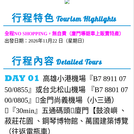
行程特色
Tourism Highlights
全程
NO SHOPPING
，無自費（廈門導遊車上販賣特產）
出發日期：2026年11月22 日（星期日）
行程內容
Detailed Tours
高雄小港機場『B7 8911 07
50/0855』或台北松山機場 『B7 8801 07
00/0805』金門尚義機場（小三通）
『30min』五通碼頭廈門【鼓浪嶼 、
菽莊花園 、鋼琴博物館、萬國建築博覽
（往返電瓶車）