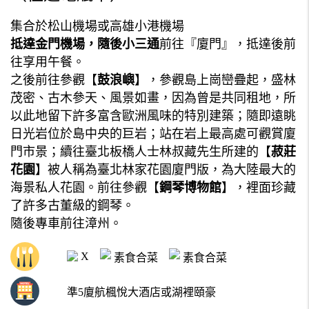
集合於松山機場或高雄小港機場
抵達金門機場，隨後小三通
前往『廈門』，抵達後前
往享用午餐。
之後前往參觀【
鼓浪嶼
】，參觀島上崗巒疊起，盛林
茂密、古木參天、風景如畫，因為曾是共同租地，所
以此地留下許多富含歐洲風味的特別建築；隨即遠眺
日光岩位於島中央的巨岩；站在岩上最高處可觀賞廈
門市景；續往臺北板橋人士林叔藏先生所建的【
菽莊
花園
】被人稱為臺北林家花園廈門版，為大陸最大的
海景私人花園。前往參觀【
鋼琴博物館
】，裡面珍藏
了許多古董級的鋼琴。
隨後專車前往漳州。
X
素食合菜
素食合菜
準5廈航楓悅大酒店或湖裡頤豪