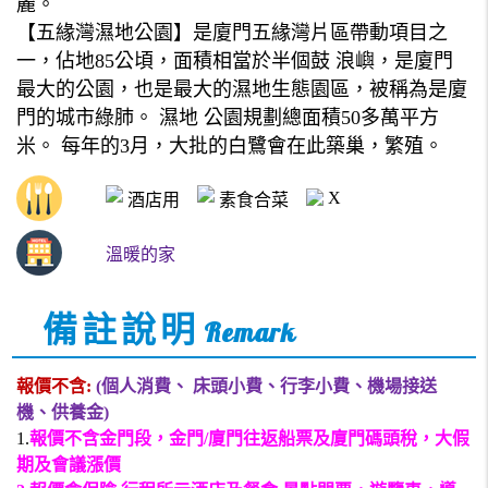
麗。
【五緣灣濕地公園】是廈門五緣灣片區帶動項目之
一，佔地85公頃，面積相當於半個鼓 浪嶼，是廈門
最大的公園，也是最大的濕地生態園區，被稱為是廈
門的城市綠肺。 濕地 公園規劃總面積50多萬平方
米。 每年的3月，大批的白鷺會在此築巢，繁殖。
X
酒店用
素食合菜
溫暖的家
備註說明
Remark
報價不含
:
(
個人消費、
床頭小費、行李小費、機場接送
機、供養金
)
1.
報價不含
金門段，金門
/
廈門往返船票及廈門碼頭稅，
大假
期及會議漲價