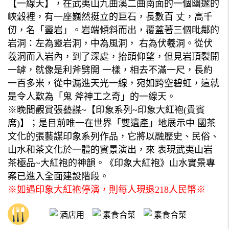
【一線天】，在武夷山九曲溪二曲南面的一個幽邃的
峽穀裡，有一座巍然挺立的巨石，長數百 丈，高千
仞，名「靈岩」。岩端傾斜而出，覆蓋著三個毗鄰的
岩洞：左為靈岩洞，中為風洞， 右為伏羲洞。從伏
羲洞而入岩內，到了深處，抬頭仰望，但見岩頂裂開
一罅，就像是利斧劈開 一樣，相去不滿一尺，長約
一百多米，從中漏進天光一線，宛如跨空碧虹，這就
是令人歎為「鬼 斧神工之奇」的一線天。
※晚間觀賞張藝謀~【印象系列~印象大紅袍(貴賓
席)】；是目前唯一在世界「雙遺產」地展示中 國茶
文化的張藝謀印象系列作品，它將以融歷史、民俗、
山水和茶文化於一體的實景演出，來 表現武夷山岩
茶極品~大紅袍的神韻。《印象大紅袍》山水實景專
案已進入全面建設階段。
※如遇印象大紅袍停演，則每人現退218人民幣※
酒店用
素食合菜
素食合菜