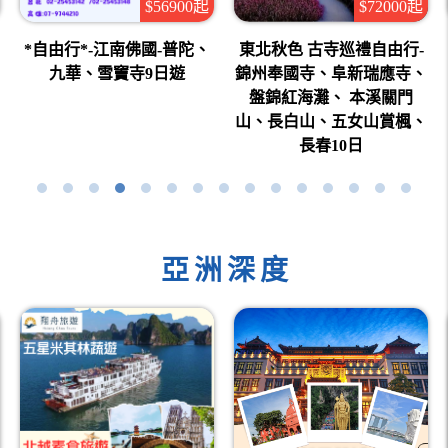
$72000起
$56900起
東北秋色 古寺巡禮自由行-
*自由行
行*-江南佛國-普陀、
錦州奉國寺、阜新瑞應寺、
華、雪竇寺9日遊
盤錦紅海灘、 本溪關門
山、長白山、五女山賞楓、
長春10日
亞洲深度