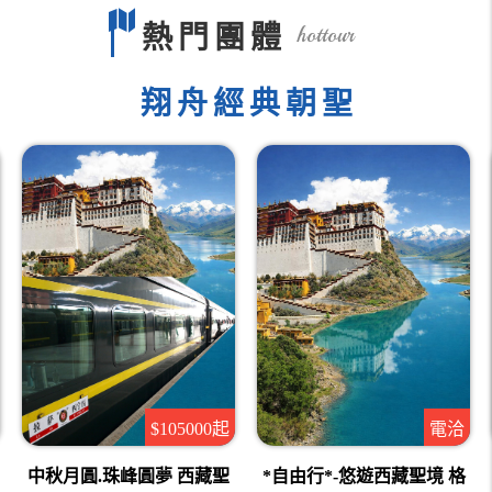
熱門團體
hottour
翔舟經典朝聖
$105000起
電洽
珠峰圓夢 西藏聖
*自由行*-悠遊西藏聖境 格
悠遊西藏聖境