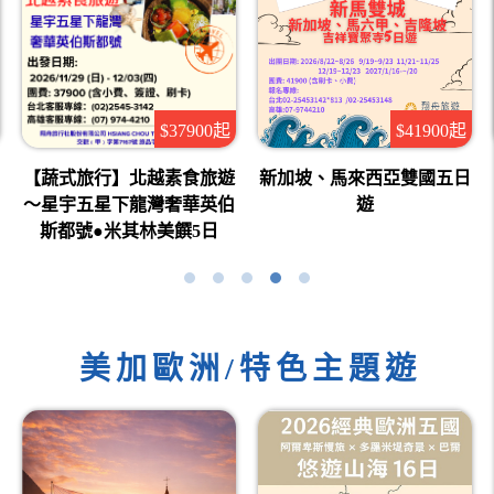
$41900起
$37900起
新加坡、馬來西亞雙國五日
新加坡
式旅行】北越素食旅遊
遊
宇五星下龍灣奢華英伯
都號●米其林美饌5日
美加歐洲/特色主題遊