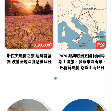
$190500起
電洽
斯拉夫風情之旅 翔舟首發
2026 經典歐洲五國 阿爾卑
團 波蘭全境深度巡禮14日
斯山漫旅 × 多羅米堤奇景 ×
巴爾幹風情 悠遊山海16日