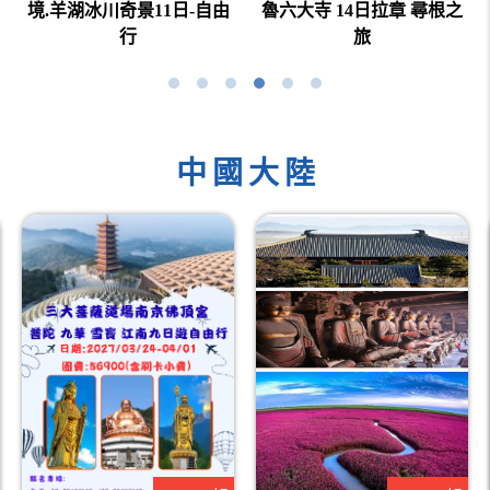
川奇景11日-自由
魯六大寺 14日拉章 尋根之
青鐵文化10
行
旅
中國大陸